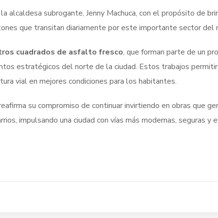
 la alcaldesa subrogante, Jenny Machuca, con el propósito de br
atones que transitan diariamente por este importante sector del
ros cuadrados de asfalto fresco
, que forman parte de un pr
tos estratégicos del norte de la ciudad. Estos trabajos permitirán 
ctura vial en mejores condiciones para los habitantes.
 reafirma su compromiso de continuar invirtiendo en obras que gen
rrios, impulsando una ciudad con vías más modernas, seguras y e