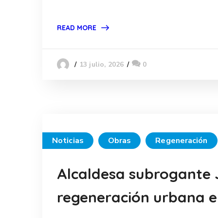
READ MORE
13 julio, 2026
0
Noticias
Obras
Regeneración
Alcaldesa subrogante 
regeneración urbana en