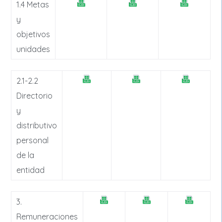
1.4 Metas
y
objetivos
unidades
2.1-2.2
Directorio
y
distributivo
personal
de la
entidad
3.
Remuneraciones