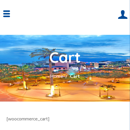
Cart
Home
Cart
[woocommerce_cart]